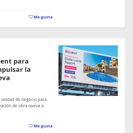
Me gusta
cent para
mpulsar la
eva
a unidad de negocio para
zación de obra nueva a
Me gusta