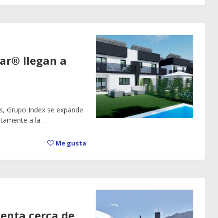
ar® llegan a
as, Grupo Index se expande
etamente a la…
Me gusta
venta cerca de