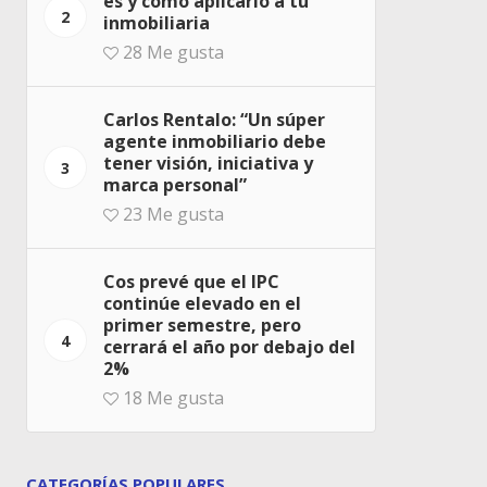
es y cómo aplicarlo a tu
2
inmobiliaria
28
Me gusta
Carlos Rentalo: “Un súper
agente inmobiliario debe
tener visión, iniciativa y
3
marca personal”
23
Me gusta
Cos prevé que el IPC
continúe elevado en el
primer semestre, pero
4
cerrará el año por debajo del
2%
18
Me gusta
CATEGORÍAS POPULARES