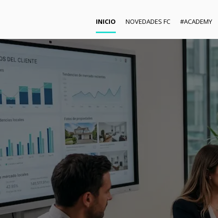
INICIO
NOVEDADES FC
#ACADEMY
ue transformarán
biliarias en los
años