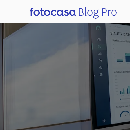
HOME
10 tendencias q
las agencias inmo
próximos cinco 