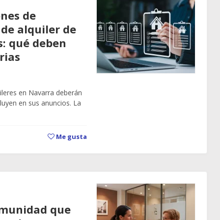
ones de
de alquiler de
s: qué deben
rias
uileres en Navarra deberán
cluyen en sus anuncios. La
Me gusta
comunidad que