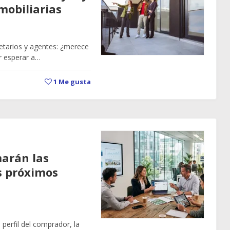
mobiliarias
etarios y agentes: ¿merece
r esperar a…
1
Me gusta
arán las
s próximos
l perfil del comprador, la