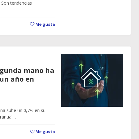
… Son tendencias
Me gusta
 segunda mano ha
 un año en
aña sube un 0,7% en su
eranual…
Me gusta