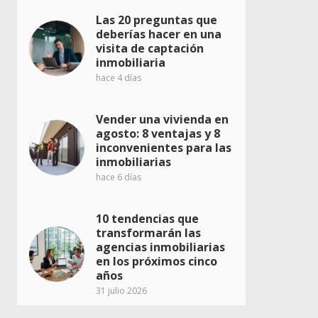
Las 20 preguntas que
deberías hacer en una
visita de captación
inmobiliaria
hace 4 días
Vender una vivienda en
agosto: 8 ventajas y 8
inconvenientes para las
inmobiliarias
hace 6 días
10 tendencias que
transformarán las
agencias inmobiliarias
en los próximos cinco
años
31 julio 2026