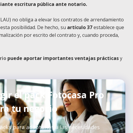
iante escritura pública ante notario.
LAU) no obliga a elevar los contratos de arrendamiento
 esta posibilidad. De hecho, su
artículo 37
establece que
alización por escrito del contrato y, cuando proceda,
rio
puede aportar importantes ventajas prácticas
y
gir el pack Fotocasa Pro
ara tu negocio
cks para adaptarlos a las necesidades