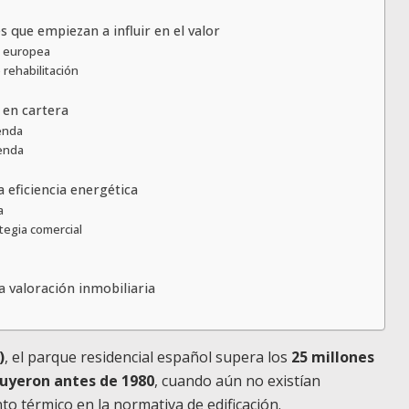
s que empiezan a influir en el valor
va europea
 rehabilitación
 en cartera
ienda
ienda
a eficiencia energética
a
ategia comercial
a valoración inmobiliaria
)
, el parque residencial español supera los
25 millones
ruyeron antes de 1980
, cuando aún no existían
to térmico en la normativa de edificación.