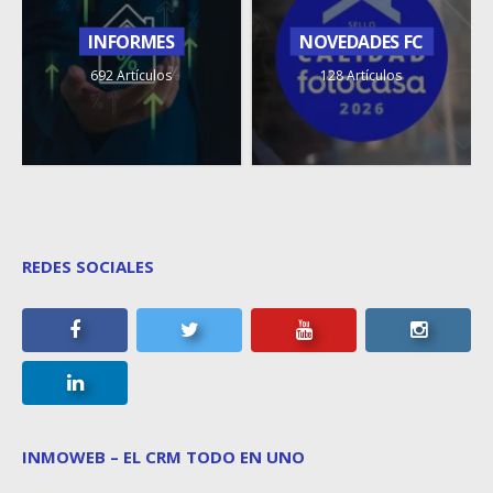
INFORMES
NOVEDADES FC
692 Artículos
128 Artículos
REDES SOCIALES
INMOWEB – EL CRM TODO EN UNO