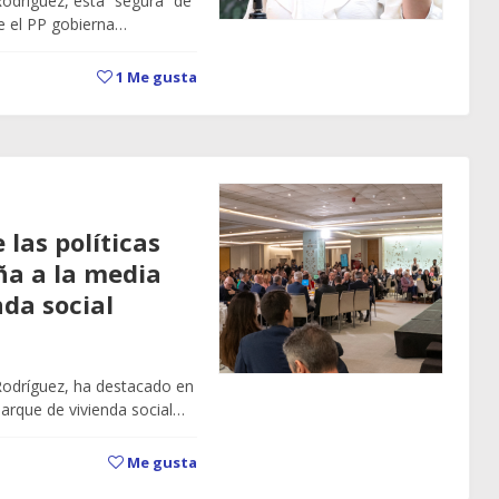
Rodríguez, está “segura” de
de el PP gobierna…
1
Me gusta
 las políticas
ña a la media
da social
 Rodríguez, ha destacado en
arque de vivienda social…
Me gusta