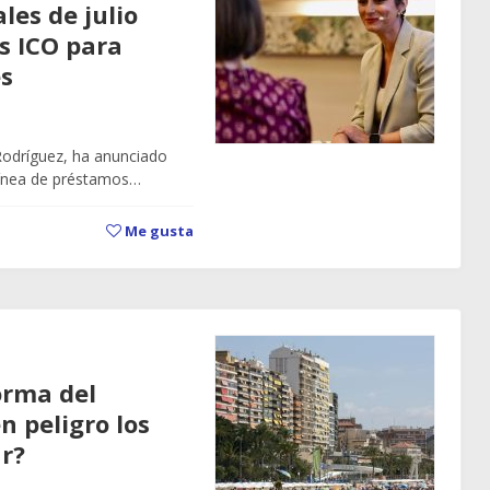
les de julio
s ICO para
es
Rodríguez, ha anunciado
 línea de préstamos…
Me gusta
orma del
n peligro los
ar?