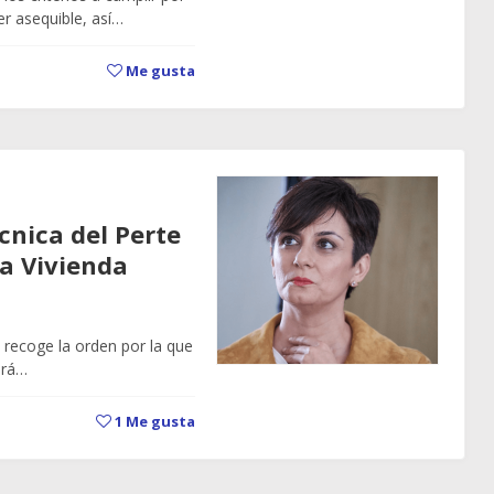
er asequible, así…
Me gusta
écnica del Perte
la Vivienda
s recoge la orden por la que
ará…
1
Me gusta