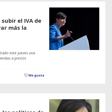
 subir el IVA de
var más la
strado este jueves una
viendas a precios
Me gusta