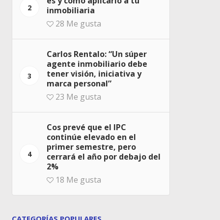
es y cómo aplicarlo a tu
2
inmobiliaria
28
Me gusta
Carlos Rentalo: “Un súper
agente inmobiliario debe
tener visión, iniciativa y
3
marca personal”
23
Me gusta
Cos prevé que el IPC
continúe elevado en el
primer semestre, pero
4
cerrará el año por debajo del
2%
18
Me gusta
CATEGORÍAS POPULARES