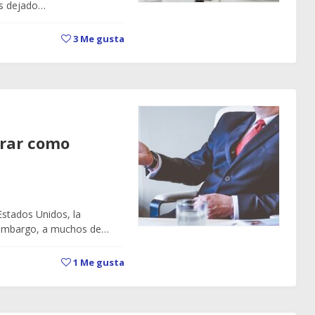
os dejado…
3
Me gusta
orar como
Estados Unidos, la
in embargo, a muchos de…
1
Me gusta