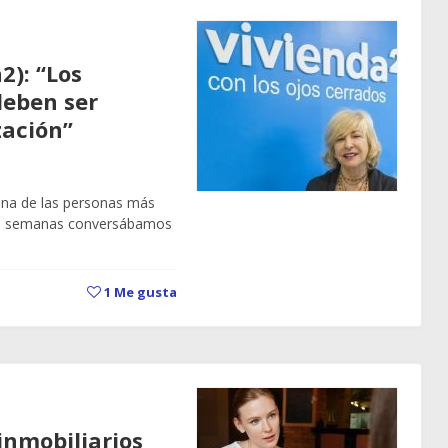
2): “Los
deben ser
zación”
 una de las personas más
nas semanas conversábamos
1
Me gusta
 inmobiliarios