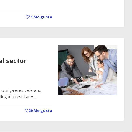
1
Me gusta
el sector
o si ya eres veterano,
legar a resultar y…
20
Me gusta