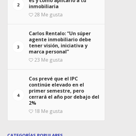
es y cómo aplicarlo a tu
2
inmobiliaria
28
Me gusta
Carlos Rentalo: “Un súper
agente inmobiliario debe
tener visión, iniciativa y
3
marca personal”
23
Me gusta
Cos prevé que el IPC
continúe elevado en el
primer semestre, pero
4
cerrará el año por debajo del
2%
18
Me gusta
CATEGORÍAS POPULARES