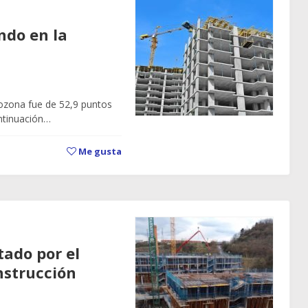
ndo en la
urozona fue de 52,9 puntos
ntinuación…
Me gusta
tado por el
nstrucción