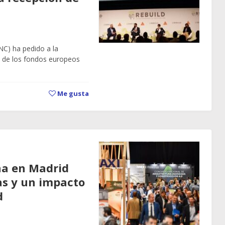
NC) ha pedido a la
ón de los fondos europeos
Me gusta
na en Madrid
as y un impacto
d