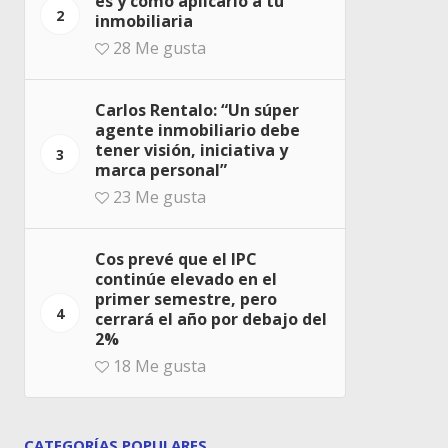
es y cómo aplicarlo a tu
2
inmobiliaria
28
Me gusta
Carlos Rentalo: “Un súper
agente inmobiliario debe
tener visión, iniciativa y
3
marca personal”
23
Me gusta
Cos prevé que el IPC
continúe elevado en el
primer semestre, pero
4
cerrará el año por debajo del
2%
18
Me gusta
CATEGORÍAS POPULARES