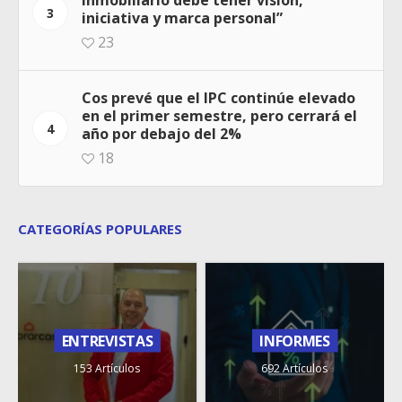
inmobiliario debe tener visión,
3
iniciativa y marca personal”
23
Cos prevé que el IPC continúe elevado
en el primer semestre, pero cerrará el
4
año por debajo del 2%
18
CATEGORÍAS POPULARES
ENTREVISTAS
INFORMES
153 Artículos
692 Artículos