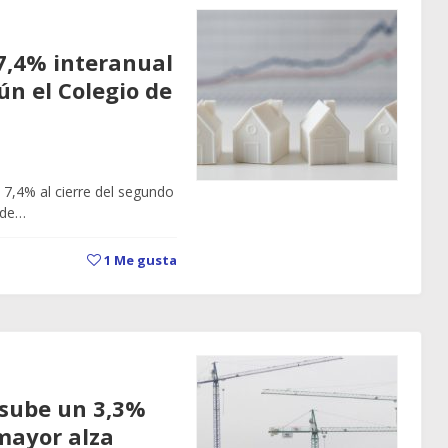
 7,4% interanual
ún el Colegio de
 7,4% al cierre del segundo
 de…
1
Me gusta
e sube un 3,3%
mayor alza