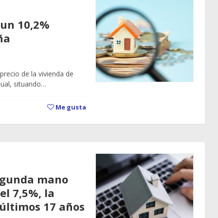
e un 10,2%
ña
precio de la vivienda de
ual, situando…
Me gusta
 segunda mano
el 7,5%, la
 últimos 17 años