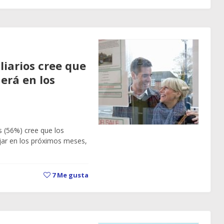
liarios cree que
aerá en los
s (56%) cree que los
ajar en los próximos meses,
7
Me gusta