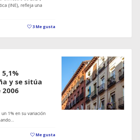
ica (INE), refleja una
3
Me gusta
n 5,1%
a y se sitúa
e 2006
e un 1% en su variación
tuando…
Me gusta