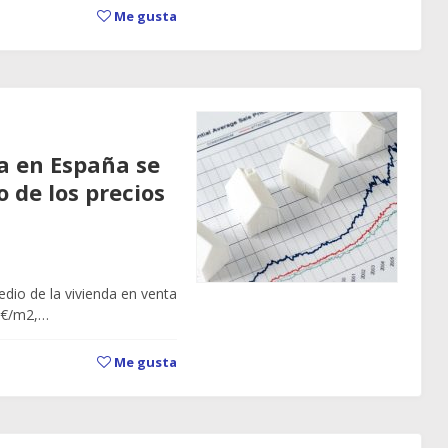
Me gusta
da en España se
 de los precios
edio de la vivienda en venta
6€/m2,…
Me gusta