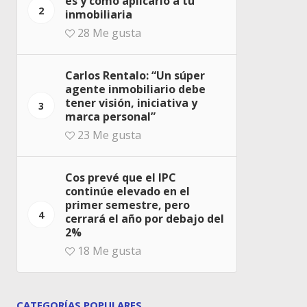
es y cómo aplicarlo a tu
2
inmobiliaria
28
Me gusta
Carlos Rentalo: “Un súper
agente inmobiliario debe
tener visión, iniciativa y
3
marca personal”
23
Me gusta
Cos prevé que el IPC
continúe elevado en el
primer semestre, pero
4
cerrará el año por debajo del
2%
18
Me gusta
CATEGORÍAS POPULARES