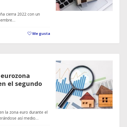
aña cierra 2022 con un
iciembre…
Me gusta
a eurozona
en el segundo
 en la zona euro durante el
derándose así medio…