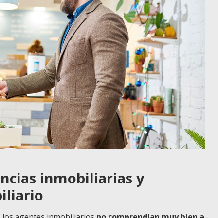
ncias inmobiliarias y
liario
o los agentes inmobiliarios
no comprendían muy bien a