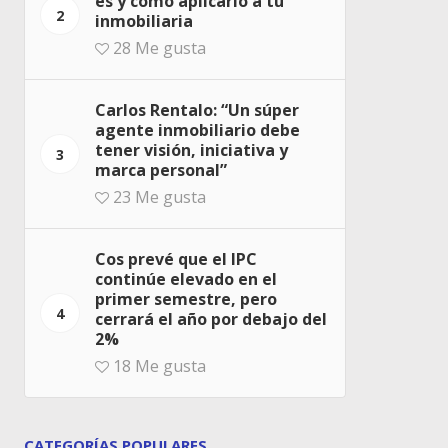
es y cómo aplicarlo a tu
2
inmobiliaria
28
Me gusta
Carlos Rentalo: “Un súper
agente inmobiliario debe
tener visión, iniciativa y
3
marca personal”
23
Me gusta
Cos prevé que el IPC
continúe elevado en el
primer semestre, pero
4
cerrará el año por debajo del
2%
18
Me gusta
CATEGORÍAS POPULARES