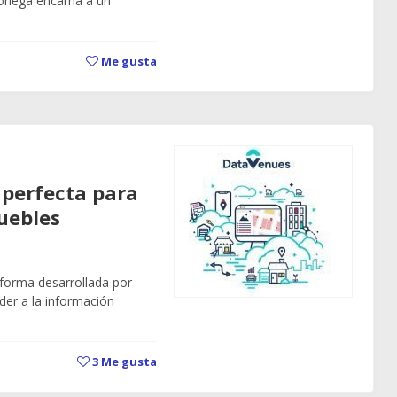
Noriega encarna a un
Me gusta
 perfecta para
uebles
forma desarrollada por
er a la información
3
Me gusta