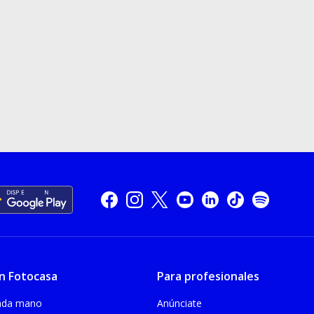
n Fotocasa
Para profesionales
unda mano
Anúnciate