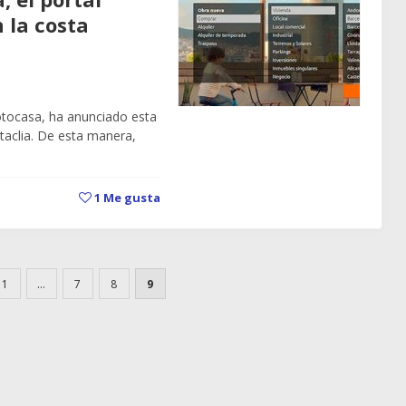
 la costa
otocasa, ha anunciado esta
itaclia. De esta manera,
1
Me gusta
1
…
7
8
9