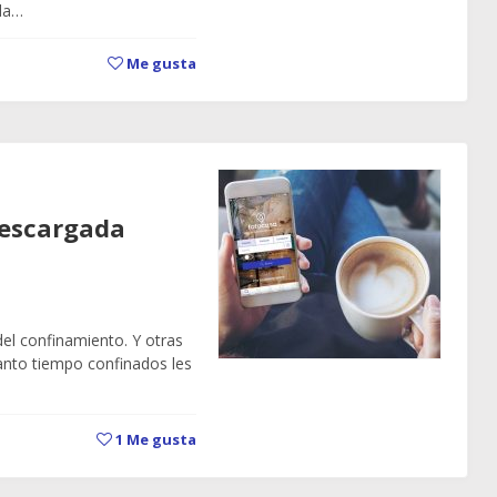
da…
Me gusta
descargada
l confinamiento. Y otras
nto tiempo confinados les
1
Me gusta