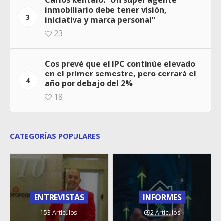
Carlos Rentalo: “Un súper agente
inmobiliario debe tener visión,
3
iniciativa y marca personal”
23
Cos prevé que el IPC continúe elevado
en el primer semestre, pero cerrará el
4
año por debajo del 2%
18
CATEGORÍAS POPULARES
ENTREVISTAS
INFORMES
153 Artículos
692 Artículos