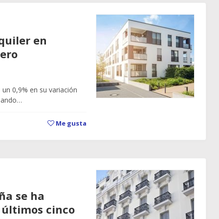
quiler en
rero
e un 0,9% en su variación
tuando…
Me gusta
aña se ha
últimos cinco