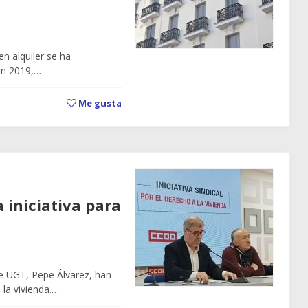
en alquiler se ha
en 2019,…
Me gusta
 iniciativa para
de UGT, Pepe Álvarez, han
 la vivienda.…