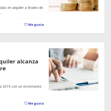
ndas en alquiler a finales de
o…
Me gusta
lquiler alcanza
re
erra 2019 con un incremento
Me gusta