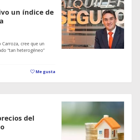
ivo un índice de
ña
o Carroza, cree que un
cado “tan heterogéneo”
Me gusta
recios del
zo