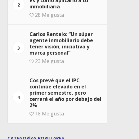
es y cómo aplicarlo a tu
2
inmobiliaria
28
Me gusta
Carlos Rentalo: “Un súper
agente inmobiliario debe
tener visión, iniciativa y
3
marca personal”
23
Me gusta
Cos prevé que el IPC
continúe elevado en el
primer semestre, pero
4
cerrará el año por debajo del
2%
18
Me gusta
CATEGORÍAS POPULARES