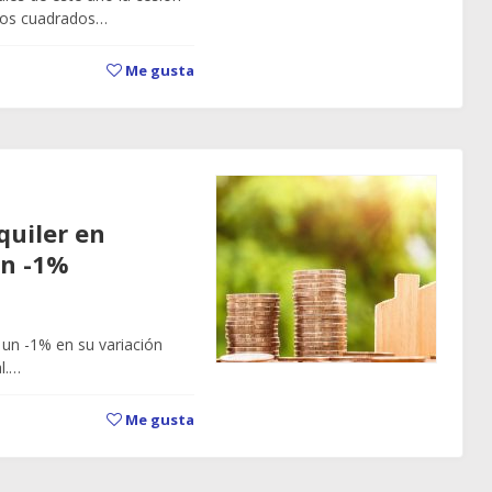
tros cuadrados…
Me gusta
quiler en
un -1%
a un -1% en su variación
l.…
Me gusta