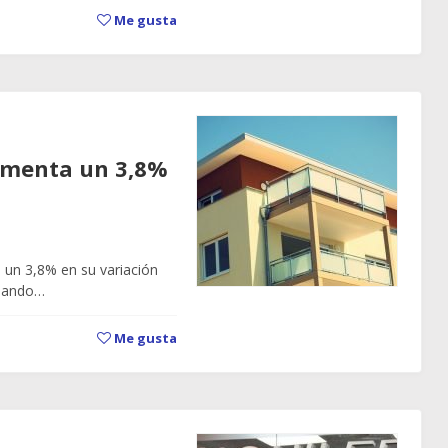
Me gusta
crementa un 3,8%
e un 3,8% en su variación
tuando…
Me gusta