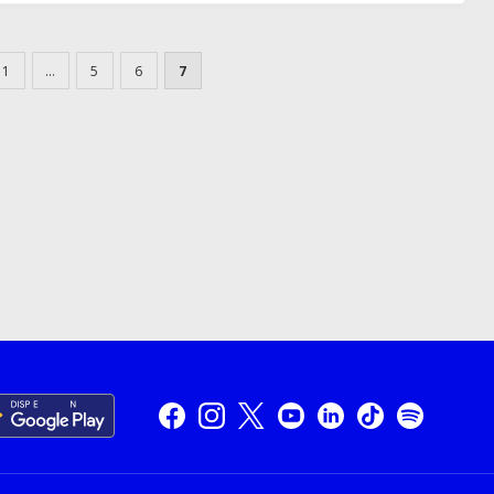
1
…
5
6
7