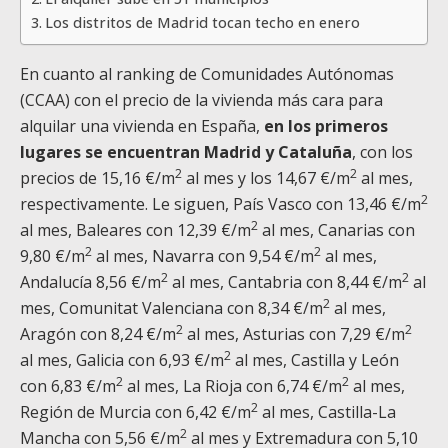
Los distritos de Madrid tocan techo en enero
En cuanto al ranking de Comunidades Autónomas
(CCAA) con el precio de la vivienda más cara para
alquilar una vivienda en España,
en los primeros
lugares se encuentran Madrid y Cataluña
, con los
2
2
precios de 15,16 €/m
al mes y los 14,67 €/m
al mes,
2
respectivamente. Le siguen, País Vasco con 13,46 €/m
2
al mes, Baleares con 12,39 €/m
al mes, Canarias con
2
2
9,80 €/m
al mes, Navarra con 9,54 €/m
al mes,
2
2
Andalucía 8,56 €/m
al mes, Cantabria con 8,44 €/m
al
2
mes, Comunitat Valenciana con 8,34 €/m
al mes,
2
2
Aragón con 8,24 €/m
al mes, Asturias con 7,29 €/m
2
al mes, Galicia con 6,93 €/m
al mes, Castilla y León
2
2
con 6,83 €/m
al mes, La Rioja con 6,74 €/m
al mes,
2
Región de Murcia con 6,42 €/m
al mes, Castilla-La
2
Mancha con 5,56 €/m
al mes y Extremadura con 5,10