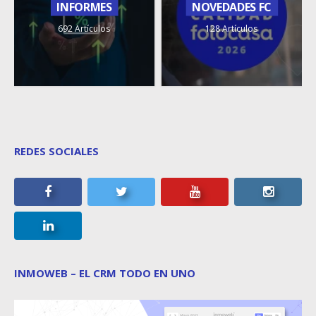
INFORMES
NOVEDADES FC
692 Artículos
128 Artículos
REDES SOCIALES
INMOWEB – EL CRM TODO EN UNO