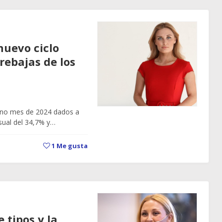
nuevo ciclo
rebajas de los
eno mes de 2024 dados a
sual del 34,7% y…
1
Me gusta
 tipos y la