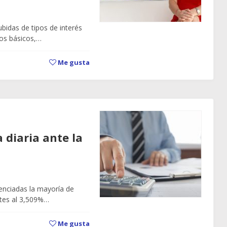
bidas de tipos de interés
tos básicos,…
Me gusta
a diaria ante la
renciadas la mayoría de
rtes al 3,509%…
Me gusta