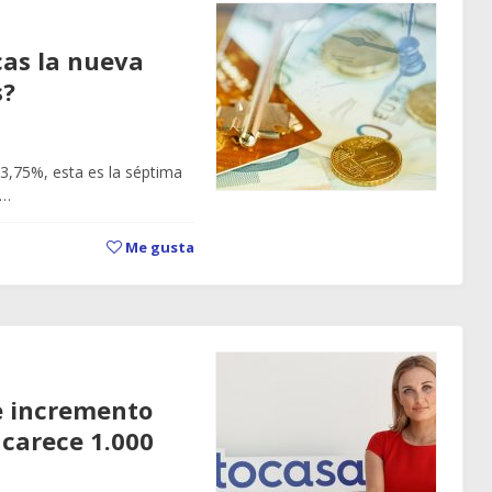
cas la nueva
s?
 3,75%, esta es la séptima
a…
Me gusta
e incremento
ncarece 1.000