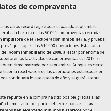
datos de compraventa
a las cifras récord registradas el pasado septiembre,
peraba la barrera de las 50.000 compraventas cerradas
n impulsora de la recuperación inmobiliaria
, y prueba
 se prevé que supere las 510.000 operaciones. Esta suma
os del boom inmobiliario de 2008
, al estar por encima de
 superaremos la actividad de compraventas del 2018, si
el buen ritmo marcado por septiembre. Aunque es cierto
le traer la reactivación de las operaciones estancadas en
ienda continuará lo que queda de año y seguirá latente
te repunte en la compra ha sido posible gracias a las
año hemos visto por parte del sector bancario.
Las
éstamos han alcanzado mínimos históricos
por el