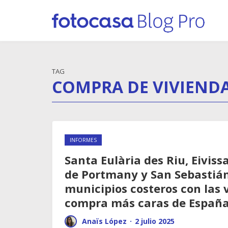
TAG
COMPRA DE VIVIEND
INFORMES
Santa Eulària des Riu, Eiviss
de Portmany y San Sebastián
municipios costeros con las 
compra más caras de Españ
Anaïs López
·
2 julio 2025