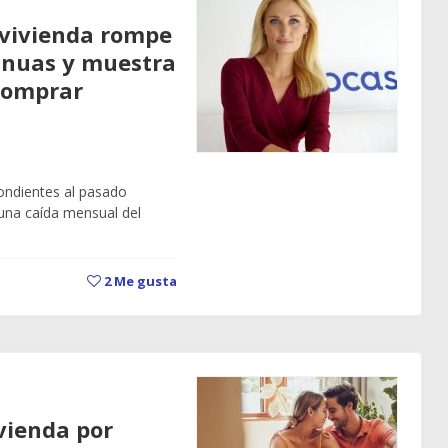
 vivienda rompe
inuas y muestra
 comprar
ondientes al pasado
 una caída mensual del
2
Me gusta
vienda por