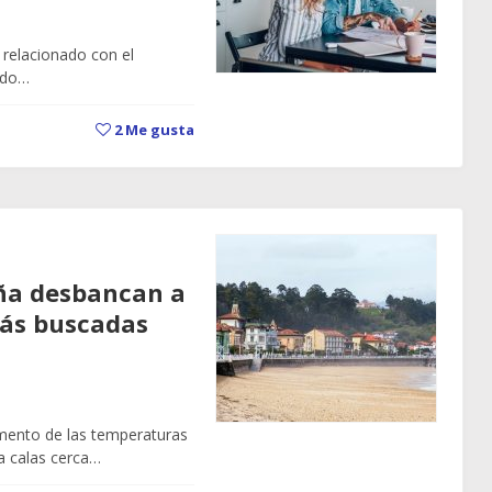
 relacionado con el
ado…
2
Me gusta
aña desbancan a
 más buscadas
umento de las temperaturas
ya calas cerca…