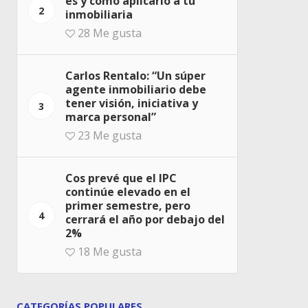
es y cómo aplicarlo a tu
2
inmobiliaria
28
Me gusta
Carlos Rentalo: “Un súper
agente inmobiliario debe
tener visión, iniciativa y
3
marca personal”
23
Me gusta
Cos prevé que el IPC
continúe elevado en el
primer semestre, pero
4
cerrará el año por debajo del
2%
18
Me gusta
CATEGORÍAS POPULARES