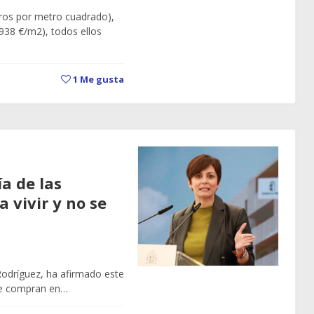
uros por metro cuadrado),
.938 €/m2), todos ellos
1
Me gusta
a de las
 vivir y no se
Rodríguez, ha afirmado este
 se compran en…