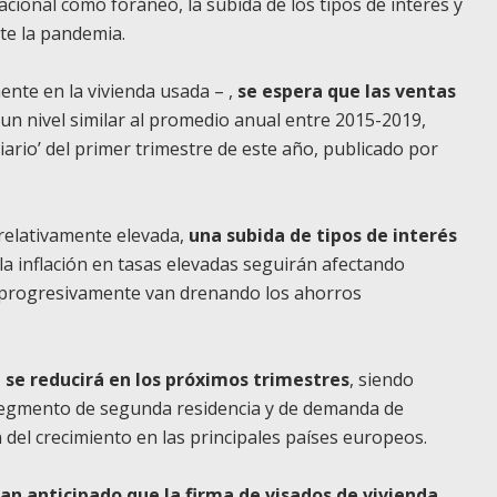
cional como foráneo, la subida de los tipos de interés y
te la pandemia.
ente en la vivienda usada – ,
se espera que las ventas
un nivel similar al promedio anual entre 2015-2019,
ario’ del primer trimestre de este año, publicado por
 relativamente elevada,
una subida de tipos de interés
a inflación en tasas elevadas seguirán afectando
e progresivamente van drenando los ahorros
 se reducirá en los próximos trimestres
, siendo
 segmento de segunda residencia y de demanda de
n del crecimiento en las principales países europeos.
an anticipado que la firma de visados de vivienda