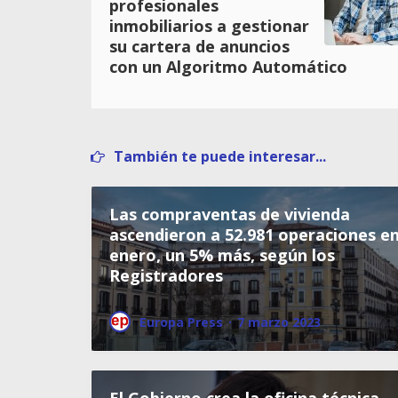
profesionales
inmobiliarios a gestionar
su cartera de anuncios
con un Algoritmo Automático
También te puede interesar...
Las compraventas de vivienda
ascendieron a 52.981 operaciones e
enero, un 5% más, según los
Registradores
Europa Press
·
7 marzo 2023
El Gobierno crea la oficina técnica