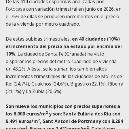
De las 414 ciudades españolas analizadas por
Fotocasa
con variación trimestral en junio de 2026, en
el 75% de ellas se producen incrementos en el precio
de la vivienda por metro cuadrado.
De estas subidas trimestrales,
en 40 ciudades (10%)
el incremento del precio ha estado por encima del
10%.
La ciudad de Santa Fe (Granada) ha visto
disparar los precios del metro cuadrado de vivienda
un 43,2%. A ésta, se le suman los también altos
incrementos trimestrales de las ciudades de Molins de
Rei (24,7%), Gualchos (24,6%), Bigastro (22,1%), Ribeira
(21,1%) y La Zubia (20,6%).
Son nueve los municipios con precios superiores a
2
los 6.000 euros/m
y son:
Santa Eulària des Riu con
2
8.491 euros/m
, Sant Antoni de Portmany con 8.284
2
2
euros/m
, Eivissa con 7.441euros/m
, Calvià con