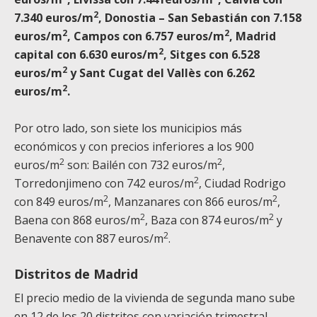
2
7.340 euros/m
, Donostia – San Sebastián con 7.158
2
2
euros/m
, Campos con 6.757 euros/m
, Madrid
2
capital con 6.630 euros/m
, Sitges con 6.528
2
euros/m
y Sant Cugat del Vallès con 6.262
2
euros/m
.
Por otro lado, son siete los municipios más
económicos y con precios inferiores a los 900
2
2
euros/m
son: Bailén con 732 euros/m
,
2
Torredonjimeno con 742 euros/m
, Ciudad Rodrigo
2
2
con 849 euros/m
, Manzanares con 866 euros/m
,
2
2
Baena con 868 euros/m
, Baza con 874 euros/m
y
2
Benavente con 887 euros/m
.
Distritos de Madrid
El precio medio de la vivienda de segunda mano sube
en 12 de los 20 distritos con variación trimestral