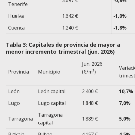
3.697 €
-0,8%
Tenerife
Huelva
1.642 €
-1,0%
Cuenca
1.240 €
-1,8%
Tabla 3: Capitales de provincia de mayor a
menor incremento trimestral (jun. 2026)
Jun. 2026
Variac
Provincia
Municipio
(€/m²)
trimest
León
León capital
2.400 €
10,7%
Lugo
Lugo capital
1.848 €
7,0%
Tarragona
Tarragona
1.889 €
5,0%
capital
Bizkaia
Bilbao
4.157 €
4,5%