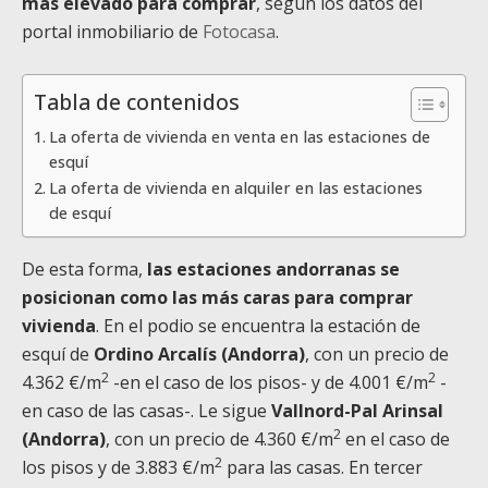
más elevado para comprar
, según los datos del
portal inmobiliario de
Fotocasa
.
Tabla de contenidos
La oferta de vivienda en venta en las estaciones de
esquí
La oferta de vivienda en alquiler en las estaciones
de esquí
De esta forma,
las estaciones andorranas se
posicionan como las más caras para comprar
vivienda
. En el podio se encuentra la estación de
esquí de
Ordino Arcalís (Andorra)
, con un precio de
2
2
4.362 €/m
-en el caso de los pisos- y de 4.001 €/m
-
en caso de las casas-. Le sigue
Vallnord-Pal Arinsal
2
(Andorra)
, con un precio de 4.360 €/m
en el caso de
2
los pisos y de 3.883 €/m
para las casas. En tercer