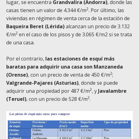
lugar, se encuentra
Grandvalira (Andorra)
, donde las
2
casas tienen un valor de 4.344 €/m
. Por último, las
viviendas en régimen de venta cerca de la estación de
Baqueira Beret (Lérida)
alcanzan un precio de 3.132
2
€/m
en el caso de los pisos y de 3.065 €/m2 si se trata
de una casa.
Por el contrario,
las estaciones de esquí más
baratas para adquirir una casa son Manzaneda
2
(Orense)
, con un precio de venta de 450 €/m
;
Valgrande-Pajares (Asturias)
, donde se puede
2
adquirir una propiedad por 487 €/m
, y
Javalambre
2
(Teruel)
, con un precio de 528 €/m
.