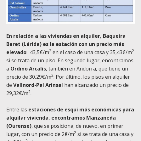
En relación a las viviendas en alquiler, Baqueira
Beret (Lérida) es la estación con un precio más
2
2
elevado
: 43,5€/m
en el caso de una casa y 35,43€/m
si se trata de un piso. En segundo lugar, encontramos
a
Ordino Arcalís
, también en Andorra, que tiene un
2
precio de 30,29€/m
. Por último, los pisos en alquiler
de
Vallnord-Pal Arinsal
han alcanzado un precio de
2
29,32€/m
.
Entre las
estaciones de esquí más económicas para
alquilar vivienda, encontramos Manzaneda
(Ourense)
, que se posiciona, de nuevo, en primer
2
lugar, con un precio de 2€/m
si se trata de una casa y
2