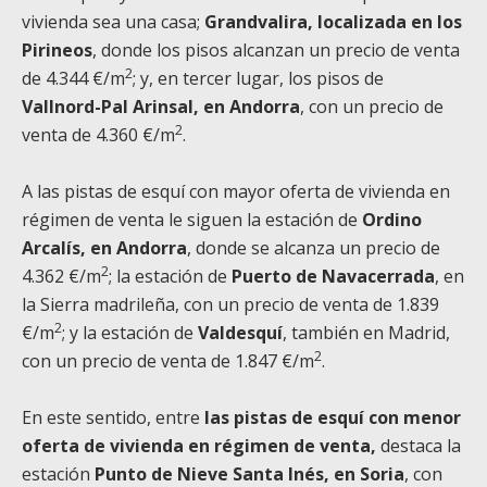
vivienda sea una casa;
Grandvalira, localizada en los
Pirineos
, donde los pisos alcanzan un precio de venta
2
de 4.344 €/m
; y, en tercer lugar, los pisos de
Vallnord-Pal Arinsal, en Andorra
, con un precio de
2
venta de 4.360 €/m
.
A las pistas de esquí con mayor oferta de vivienda en
régimen de venta le siguen la estación de
Ordino
Arcalís, en Andorra
, donde se alcanza un precio de
2
4.362 €/m
; la estación de
Puerto de Navacerrada
, en
la Sierra madrileña, con un precio de venta de 1.839
2
€/m
; y la estación de
Valdesquí
, también en Madrid,
2
con un precio de venta de 1.847 €/m
.
En este sentido, entre
las pistas de esquí con menor
oferta de vivienda en régimen de venta,
destaca la
estación
Punto de Nieve Santa Inés, en Soria
, con