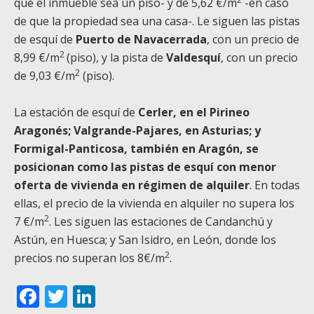
que el inmueble sea un piso- y de 5,62 €/m
-en caso
de que la propiedad sea una casa-. Le siguen las pistas
de esquí de
Puerto de Navacerrada
, con un precio de
2
8,99 €/m
(piso), y la pista de
Valdesquí
, con un precio
2
de 9,03 €/m
(piso).
La estación de esquí de
Cerler, en el Pirineo
Aragonés; Valgrande-Pajares, en Asturias; y
Formigal-Panticosa, también en Aragón, se
posicionan como las pistas de esquí con menor
oferta de vivienda en régimen de alquiler
. En todas
ellas, el precio de la vivienda en alquiler no supera los
2
7 €/m
. Les siguen las estaciones de Candanchú y
Astún, en Huesca; y San Isidro, en León, donde los
2
precios no superan los 8€/m
.
Facebook
Twitter
LinkedIn