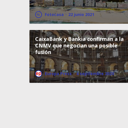
Fotocasa
·
22 junio 2021
CaixaBank y Bankia confirman a la
CNMV que negocian una posible
fusión
Europa Press
·
4 septiembre 2020