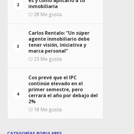
es y cómo aplicarlo a tu
2
inmobiliaria
28
Me gusta
Carlos Rentalo: “Un súper
agente inmobiliario debe
tener visión, iniciativa y
3
marca personal”
23
Me gusta
Cos prevé que el IPC
continúe elevado en el
primer semestre, pero
4
cerrará el año por debajo del
2%
18
Me gusta
CATEGORÍAS POPULARES