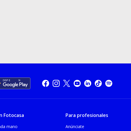
n Fotocasa
Para profesionales
unda mano
Anúnciate