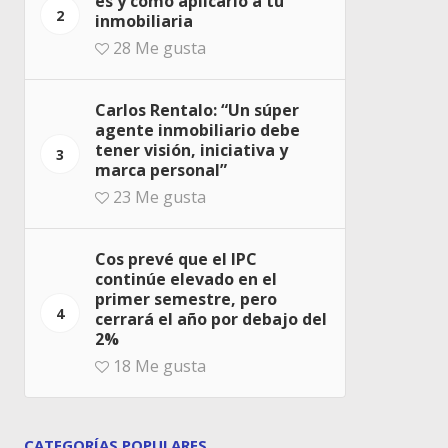
es y cómo aplicarlo a tu
2
inmobiliaria
28
Me gusta
Carlos Rentalo: “Un súper
agente inmobiliario debe
tener visión, iniciativa y
3
marca personal”
23
Me gusta
Cos prevé que el IPC
continúe elevado en el
primer semestre, pero
4
cerrará el año por debajo del
2%
18
Me gusta
CATEGORÍAS POPULARES