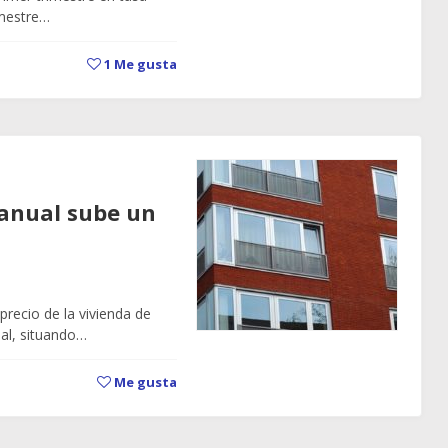
imestre…
1
Me gusta
eranual sube un
precio de la vivienda de
al, situando…
Me gusta