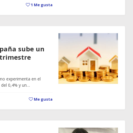
1
Me gusta
España sube un
 trimestre
ano experimenta en el
l del 0,4% y un…
Me gusta