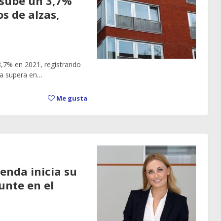
e sube un 3,7%
s de alzas,
 3,7% en 2021, registrando
fra supera en…
Me gusta
ienda inicia su
unte en el