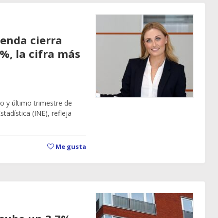
ienda cierra
%, la cifra más
to y último trimestre de
tadística (INE), refleja
Me gusta