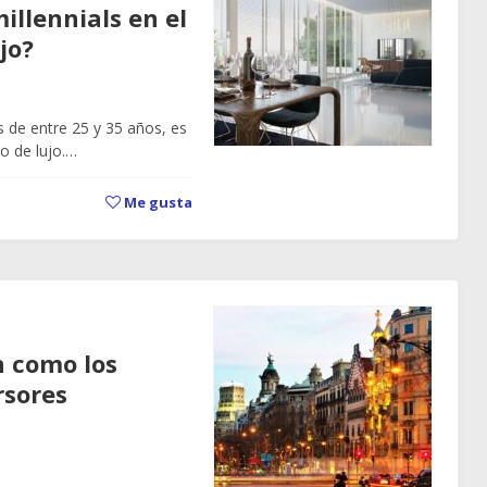
illennials en el
jo?
s de entre 25 y 35 años, es
o de lujo.…
Me gusta
n como los
rsores