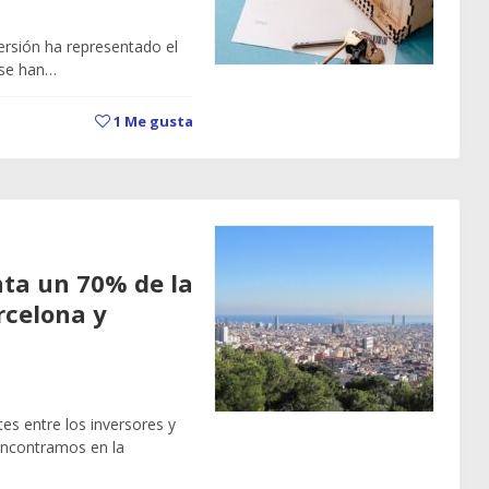
ersión ha representado el
 se han…
1
Me gusta
nta un 70% de la
rcelona y
s entre los inversores y
encontramos en la