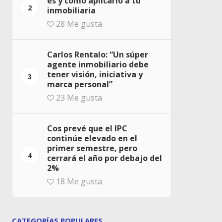
es y cómo aplicarlo a tu
2
inmobiliaria
28
Me gusta
Carlos Rentalo: “Un súper
agente inmobiliario debe
tener visión, iniciativa y
3
marca personal”
23
Me gusta
Cos prevé que el IPC
continúe elevado en el
primer semestre, pero
4
cerrará el año por debajo del
2%
18
Me gusta
CATEGORÍAS POPULARES