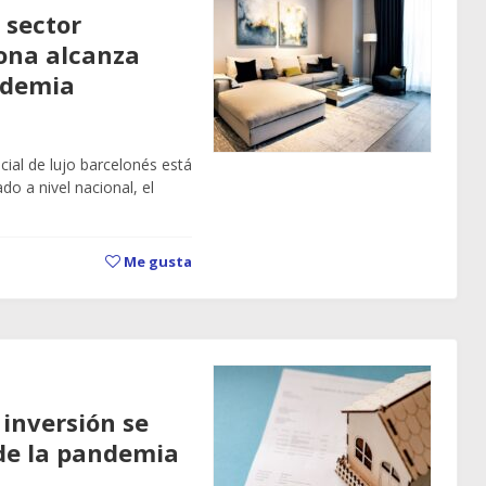
 sector
lona alcanza
andemia
cial de lujo barcelonés está
o a nivel nacional, el
Me gusta
inversión se
de la pandemia