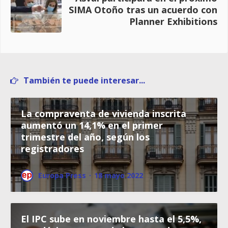
SIMA Otoño tras un acuerdo con
Planner Exhibitions
También te puede interesar...
La compraventa de vivienda inscrita
aumentó un 14,1% en el primer
trimestre del año, según los
registradores
Europa Press
·
18 mayo 2022
El IPC sube en noviembre hasta el 5,5%,