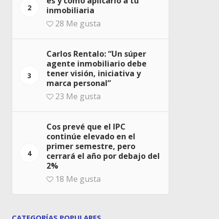
es y cómo aplicarlo a tu
2
inmobiliaria
28
Me gusta
Carlos Rentalo: “Un súper
agente inmobiliario debe
tener visión, iniciativa y
3
marca personal”
23
Me gusta
Cos prevé que el IPC
continúe elevado en el
primer semestre, pero
4
cerrará el año por debajo del
2%
18
Me gusta
CATEGORÍAS POPULARES