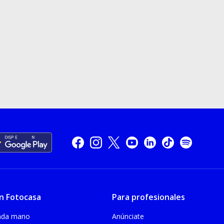
n Fotocasa
Para profesionales
unda mano
Anúnciate