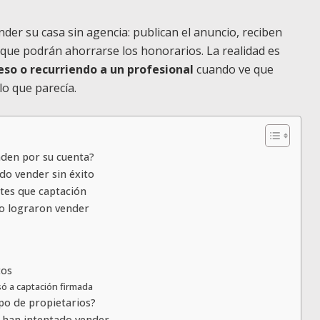
er su casa sin agencia: publican el anuncio, reciben
 que podrán ahorrarse los honorarios. La realidad es
so o recurriendo a un profesional
cuando ve que
lo que parecía.
nden por su cuenta?
do vender sin éxito
ntes que captación
no lograron vender
tos
só a captación firmada
po de propietarios?
e han intentado vender