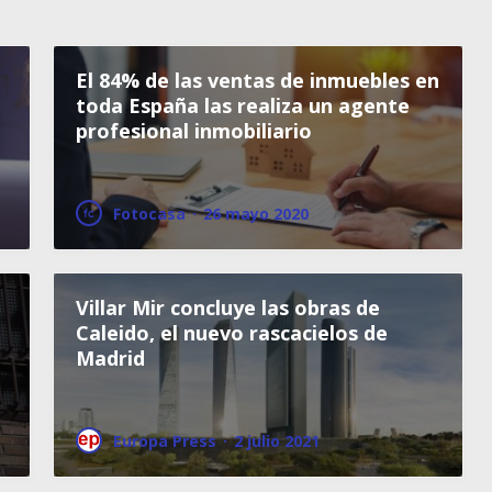
El 84% de las ventas de inmuebles en
toda España las realiza un agente
profesional inmobiliario
Fotocasa
·
26 mayo 2020
Villar Mir concluye las obras de
Caleido, el nuevo rascacielos de
Madrid
Europa Press
·
2 julio 2021