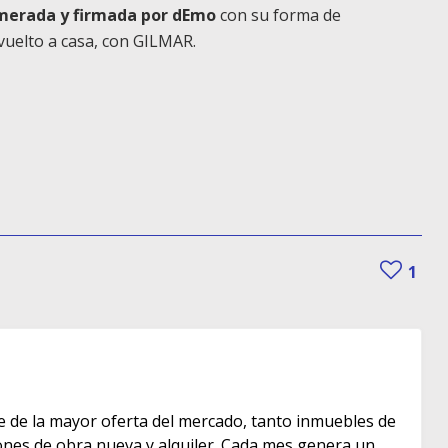
merada y firmada por dEmo
con su forma de
 vuelto a casa, con GILMAR.
1
e de la mayor oferta del mercado, tanto inmuebles de
s de obra nueva y alquiler. Cada mes genera un