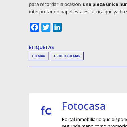
para recordar la ocasión:
una pieza única nu
interpretar en papel esta escultura que ya ha
Facebook
Twitter
LinkedIn
ETIQUETAS
GILMAR
GRUPO GILMAR
Fotocasa
Portal inmobiliario que dispon
segunda mano como promocione