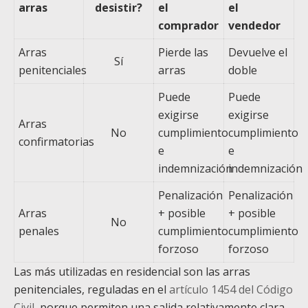
arras
desistir?
el
el
comprador
vendedor
Arras
Pierde las
Devuelve el
Sí
penitenciales
arras
doble
Puede
Puede
exigirse
exigirse
Arras
No
cumplimiento
cumplimiento
confirmatorias
e
e
indemnización
indemnización
Penalización
Penalización
Arras
+ posible
+ posible
No
penales
cumplimiento
cumplimiento
forzoso
forzoso
Las más utilizadas en residencial son las arras
penitenciales, reguladas en el
artículo 1454 del Código
Civil
, porque permiten una salida relativamente clara