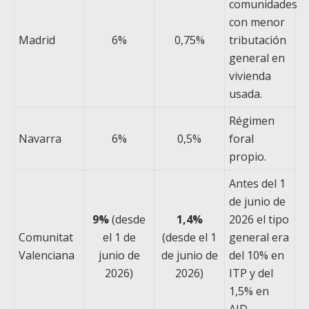
comunidades
con menor
Madrid
6%
0,75%
tributación
general en
vivienda
usada.
Régimen
Navarra
6%
0,5%
foral
propio.
Antes del 1
de junio de
9%
(desde
1,4%
2026 el tipo
Comunitat
el 1 de
(desde el 1
general era
Valenciana
junio de
de junio de
del 10% en
2026)
2026)
ITP y del
1,5% en