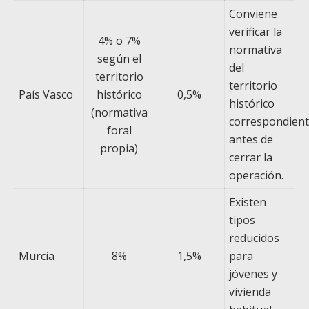
Conviene
verificar la
4% o 7%
normativa
según el
del
territorio
territorio
País Vasco
histórico
0,5%
histórico
(normativa
correspondien
foral
antes de
propia)
cerrar la
operación.
Existen
tipos
reducidos
Murcia
8%
1,5%
para
jóvenes y
vivienda