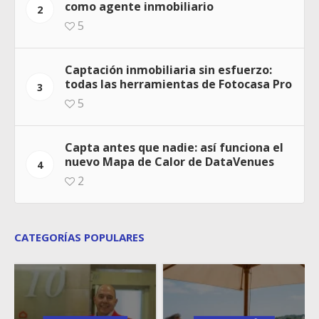
como agente inmobiliario
2
5
Captación inmobiliaria sin esfuerzo:
todas las herramientas de Fotocasa Pro
3
5
Capta antes que nadie: así funciona el
nuevo Mapa de Calor de DataVenues
4
2
CATEGORÍAS POPULARES