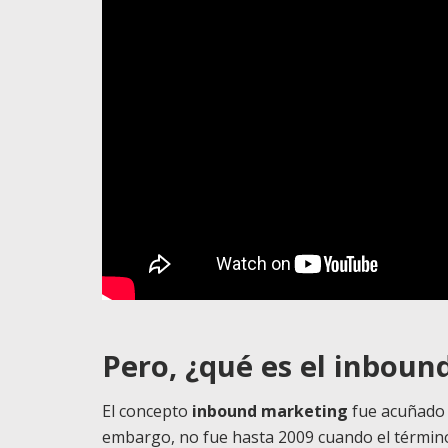
Pero, ¿qué es el inbou
El concepto
inbound marketing
fue acuñado 
embargo, no fue hasta 2009 cuando el término