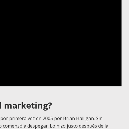
nd marketing?
por primera vez en 2005 por Brian Halligan. Sin
 comenzó a despegar. Lo hizo justo después de la