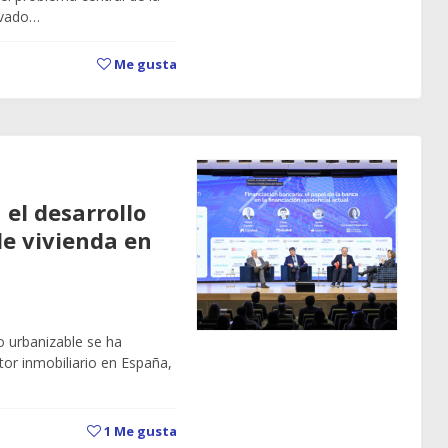
levado…
Me gusta
 el desarrollo
de vivienda en
lo urbanizable se ha
tor inmobiliario en España,
1
Me gusta