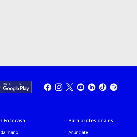
n Fotocasa
Para profesionales
unda mano
Anúnciate