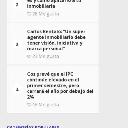
es y cómo aplicarlo a tu
2
inmobiliaria
28
Me gusta
Carlos Rentalo: “Un súper
agente inmobiliario debe
tener visión, iniciativa y
3
marca personal”
23
Me gusta
Cos prevé que el IPC
continúe elevado en el
primer semestre, pero
4
cerrará el año por debajo del
2%
18
Me gusta
CATEGORÍAS POPULARES