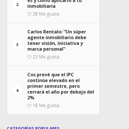
es y cómo aplicarlo a tu
2
inmobiliaria
28
Me gusta
Carlos Rentalo: “Un súper
agente inmobiliario debe
tener visión, iniciativa y
3
marca personal”
23
Me gusta
Cos prevé que el IPC
continúe elevado en el
primer semestre, pero
4
cerrará el año por debajo del
2%
18
Me gusta
CATEGORÍAS POPULARES