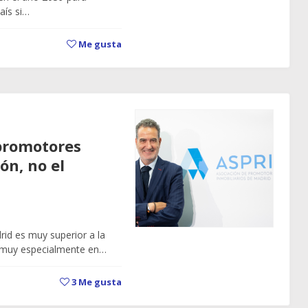
aís si…
Me gusta
 promotores
ón, no el
id es muy superior a la
 muy especialmente en…
3
Me gusta