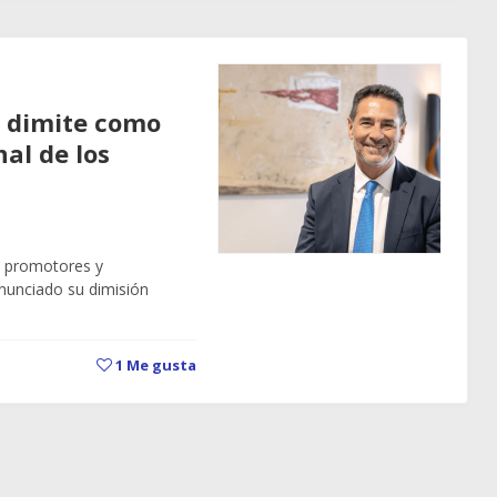
 dimite como
al de los
e promotores y
nunciado su dimisión
1
Me gusta