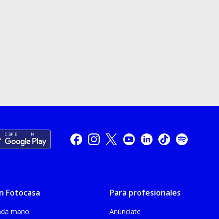
n Fotocasa
Para profesionales
unda mano
Anúnciate