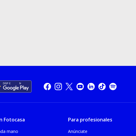
n Fotocasa
Para profesionales
unda mano
Anúnciate