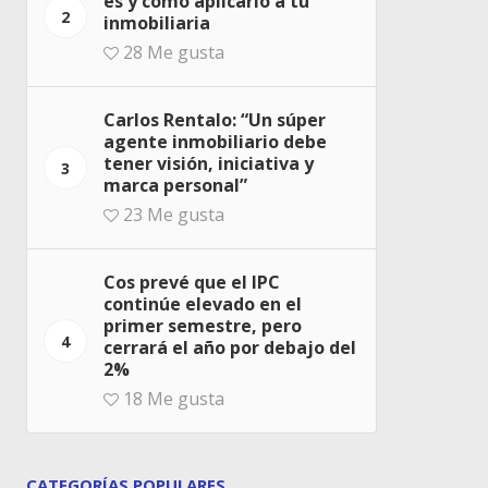
es y cómo aplicarlo a tu
2
inmobiliaria
28
Me gusta
Carlos Rentalo: “Un súper
agente inmobiliario debe
tener visión, iniciativa y
3
marca personal”
23
Me gusta
Cos prevé que el IPC
continúe elevado en el
primer semestre, pero
4
cerrará el año por debajo del
2%
18
Me gusta
CATEGORÍAS POPULARES