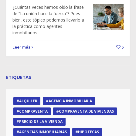
¿Cuántas veces hemos oído la frase
de “La unión hace la fuerza”? Pues
bien, este tópico podemos llevarlo a
la práctica como agentes
inmobiliarios…
Leer más
5
ETIQUETAS
ALQUILER
AGENCIA INMOBILIARIA
COMPRAVENTA
COMPRAVENTA DE VIVIENDAS
PRECIO DE LA VIVIENDA
AGENCIAS INMOBILIARIAS
HIPOTECAS