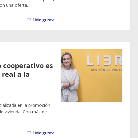
Con una oferta…
2
Me gusta
 cooperativo es
 real a la
ializada en la promoción
 de vivienda. Con más de
2
Me gusta