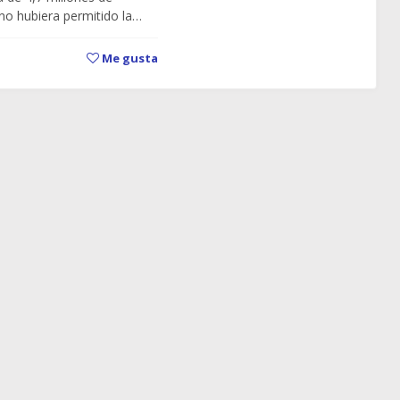
 no hubiera permitido la…
Me gusta