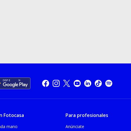
n Fotocasa
Para profesionales
unda mano
Anúnciate