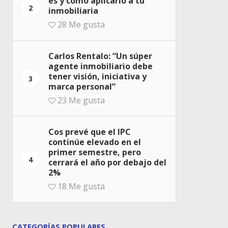
es y cómo aplicarlo a tu
2
inmobiliaria
28
Me gusta
Carlos Rentalo: “Un súper
agente inmobiliario debe
tener visión, iniciativa y
3
marca personal”
23
Me gusta
Cos prevé que el IPC
continúe elevado en el
primer semestre, pero
4
cerrará el año por debajo del
2%
18
Me gusta
CATEGORÍAS POPULARES