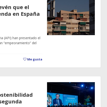
evén que el
ienda en España
ria (API) han presentado el
 un “empeoramiento” del
Me gusta
ostenibilidad
 segunda