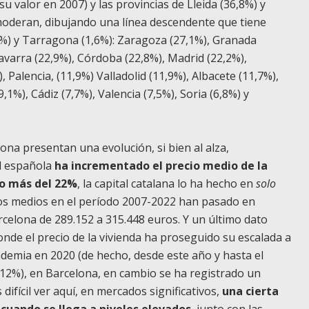
u valor en 2007) y las provincias de Lleida (36,8%) y
e moderan, dibujando una línea descendente que tiene
%) y Tarragona (1,6%): Zaragoza (27,1%), Granada
Navarra (22,9%), Córdoba (22,8%), Madrid (22,2%),
, Palencia, (11,9%) Valladolid (11,9%), Albacete (11,7%),
,1%), Cádiz (7,7%), Valencia (7,5%), Soria (6,8%) y
lona presentan una evolución, si bien al alza,
al española
ha incrementado el precio medio de la
co más del 22%
, la capital catalana lo ha hecho en
solo
cios medios en el período 2007-2022 han pasado en
rcelona de 289.152 a 315.448 euros. Y un último dato
onde el precio de la vivienda ha proseguido su escalada a
ndemia en 2020 (de hecho, desde este año y hasta el
 12%), en Barcelona, en cambio se ha registrado un
ifícil ver aquí, en mercados significativos,
una cierta
 cuando se llega a niveles elevados
, junto con las