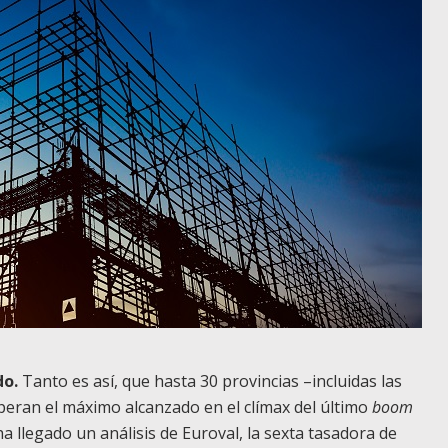
do.
Tanto es así, que hasta 30 provincias –incluidas las
peran el máximo alcanzado en el clímax del último
boom
 ha llegado un análisis de Euroval, la sexta tasadora de