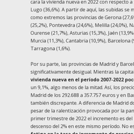
cara la vivienda nueva en 2022 con respecto a s
Lugo (36,6%). A partir de aquí, las subidas s
como extremos las provincias de Gerona (27,6
(25,2%), Pontevedra (24,6%), Melilla (24,0%), 
Ourense (21,7%), Asturias (15,3%), Jaén (13,9%)
Murcia (11,3%), Cantabria (10,9%), Barcelona (9
Tarragona (1,6%).
Por su parte, las provincias de Madrid y Barce
significativamente desigual. Mientras la capit
vivienda nueva en el período 2007-2022 po
un 9,1%, algo menos de la mitad. Así, los pre
Madrid de los 292.688 a 357.757 euros y en Ba
también discrepante. A diferencia de Madrid d
pesar de la ralentización provocada por la pa
primer trimestre de 2022 el incremento es del
descenso del 2% en este mismo período. No es d
fatiga en la tasa de incremento de precios