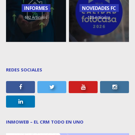
INFORMES
NOVEDADES FC
692 Artículos
128 Artículos
REDES SOCIALES
INMOWEB – EL CRM TODO EN UNO