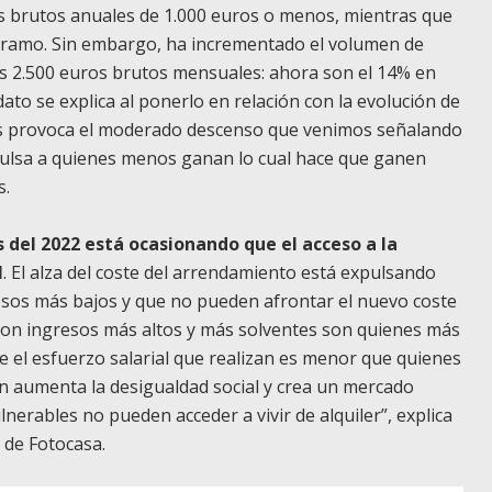
s brutos anuales de 1.000 euros o menos, mientras que
ramo. Sin embargo, ha incrementado el volumen de
los 2.500 euros brutos mensuales: ahora son el 14% en
to se explica al ponerlo en relación con la evolución de
mos provoca el moderado descenso que venimos señalando
xpulsa a quienes menos ganan lo cual hace que ganen
s.
 del 2022 está ocasionando que el acceso a la
l
. El alza del coste del arrendamiento está expulsando
esos más bajos y que no pueden afrontar el nuevo coste
 con ingresos más altos y más solventes son quienes más
e el esfuerzo salarial que realizan es menor que quienes
ón aumenta la desigualdad social y crea un mercado
lnerables no pueden acceder a vivir de alquiler”, explica
 de Fotocasa.