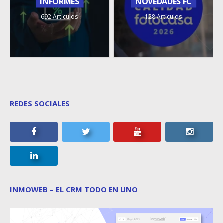
INFORMES
NOVEDADES FC
692 Artículos
128 Artículos
REDES SOCIALES
INMOWEB – EL CRM TODO EN UNO