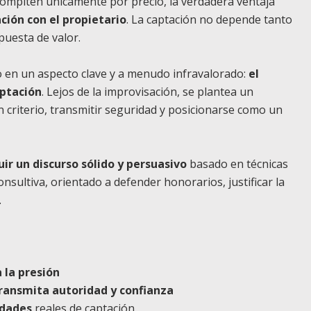
mpiten únicamente por precio, la verdadera ventaja
ción con el propietario
. La captación no depende tanto
puesta de valor.
co en un aspecto clave y a menudo infravalorado:
el
aptación
. Lejos de la improvisación, se plantea un
n criterio, transmitir seguridad y posicionarse como un
uir un discurso sólido y persuasivo
basado en técnicas
nsultiva, orientado a defender honorarios, justificar la
.
a la presión
ransmita autoridad y confianza
idades
reales de captación