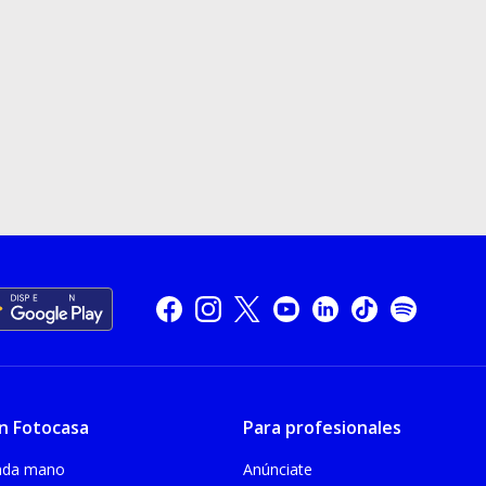
n Fotocasa
Para profesionales
unda mano
Anúnciate