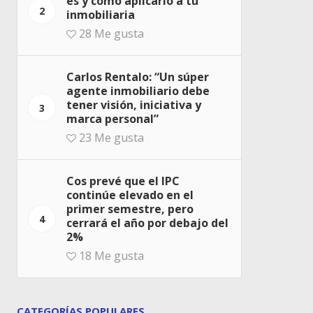
es y cómo aplicarlo a tu
2
inmobiliaria
28
Me gusta
Carlos Rentalo: “Un súper
agente inmobiliario debe
tener visión, iniciativa y
3
marca personal”
23
Me gusta
Cos prevé que el IPC
continúe elevado en el
primer semestre, pero
4
cerrará el año por debajo del
2%
18
Me gusta
CATEGORÍAS POPULARES