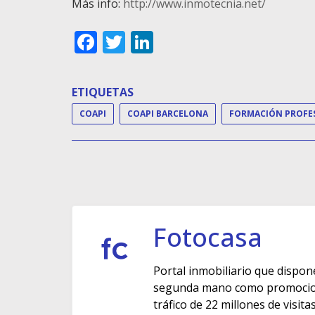
Más info:
http://www.inmotecnia.net/
Facebook
Twitter
LinkedIn
ETIQUETAS
COAPI
COAPI BARCELONA
Fotocasa
Portal inmobiliario que dispon
segunda mano como promocione
tráfico de 22 millones de visit