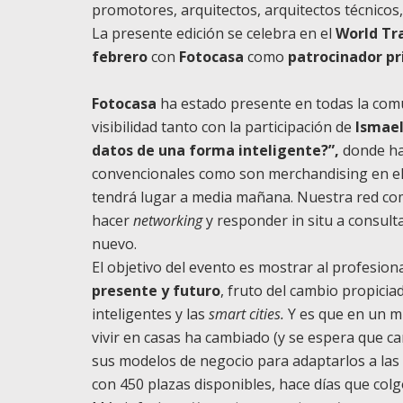
promotores, arquitectos, arquitectos técnicos
La presente edición se celebra en el
World Tr
febrero
con
Fotocasa
como
patr
ocinador pr
Fotocasa
ha estado presente en todas la comu
visibilidad tanto con la participación de
Ismael
datos de una forma inteligente?”,
donde ha
convencionales como son merchandising en el 
tendrá lugar a media mañana. Nuestra red come
hacer
networking
y responder in situ a consult
nuevo.
El objetivo del evento es mostrar al profesiona
presente y futuro
, fruto del cambio propiciad
inteligentes y las
smart cities.
Y es que en un m
vivir en casas ha cambiado (y se espera que c
sus modelos de negocio para adaptarlos a las 
con 450 plazas disponibles, hace días que colgó