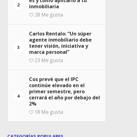
es y cómo aplicarlo a tu
2
inmobiliaria
28
Me gusta
Carlos Rentalo: “Un súper
agente inmobiliario debe
tener visión, iniciativa y
3
marca personal”
23
Me gusta
Cos prevé que el IPC
continúe elevado en el
primer semestre, pero
4
cerrará el año por debajo del
2%
18
Me gusta
CATEGORÍAS POPULARES