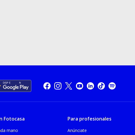
n Fotocasa
Para profesionales
unda mano
Anúnciate