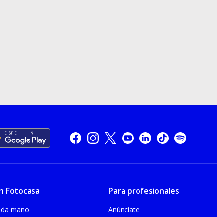
n Fotocasa
Para profesionales
unda mano
Anúnciate