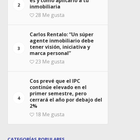
es y cómo aplicarlo a tu
2
inmobiliaria
28
Me gusta
Carlos Rentalo: “Un súper
agente inmobiliario debe
tener visión, iniciativa y
3
marca personal”
23
Me gusta
Cos prevé que el IPC
continúe elevado en el
primer semestre, pero
4
cerrará el año por debajo del
2%
18
Me gusta
CATEGORÍAS POPULARES