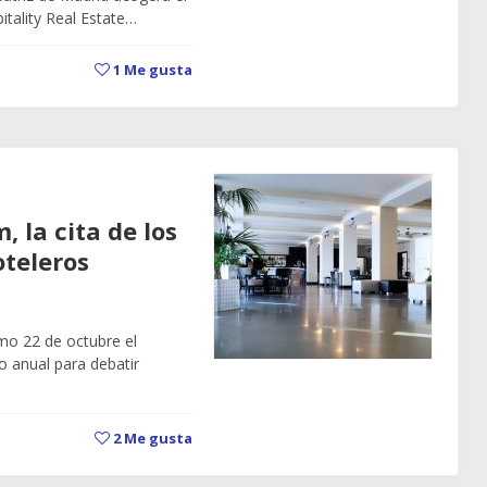
itality Real Estate…
1
Me gusta
, la cita de los
oteleros
imo 22 de octubre el
o anual para debatir
2
Me gusta