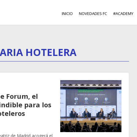
INICIO
NOVEDADES FC
#ACADEMY
IARIA HOTELERA
te Forum, el
ndible para los
oteleros
eatriz de Madrid acogerá el