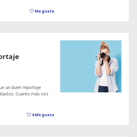
Me gusta
ortaje
ue un buen reportaje
ntactos. Cuanto más nos
4
Me gusta