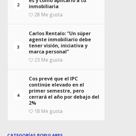
es y cómo aplicarlo a tu
2
inmobiliaria
28
Me gusta
Carlos Rentalo: “Un súper
agente inmobiliario debe
tener visión, iniciativa y
3
marca personal”
23
Me gusta
Cos prevé que el IPC
continúe elevado en el
primer semestre, pero
4
cerrará el año por debajo del
2%
18
Me gusta
CATEGORÍAS POPULARES