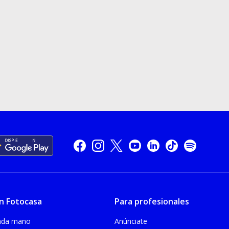
n Fotocasa
Para profesionales
unda mano
Anúnciate